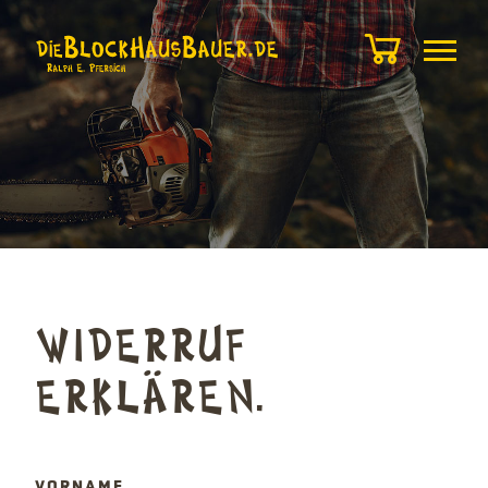
WIDERRUF
ERKLÄREN.
PFLICHTFELD
VORNAME