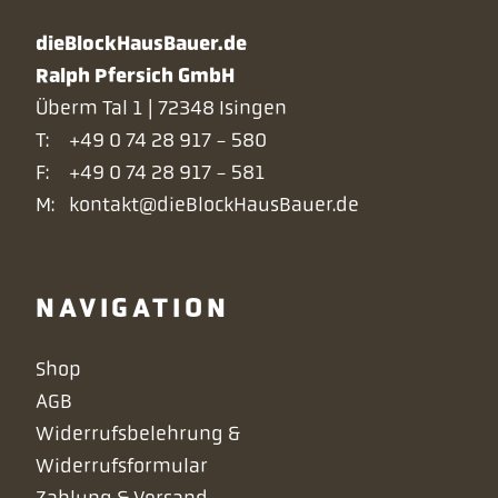
dieBlockHausBauer.de
Ralph Pfersich GmbH
Überm Tal 1 | 72348 Isingen
T:
+49 0 74 28 917 - 580
F:
+49 0 74 28 917 - 581
M:
kontakt@dieBlockHausBauer.de
NAVIGATION
Navigation
Shop
überspringen
AGB
Widerrufsbelehrung &
Widerrufsformular