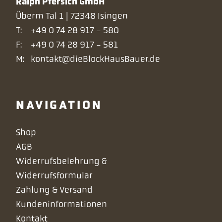
Ralph Pfersich GmbH
Überm Tal 1 | 72348 Isingen
T:
+49 0 74 28 917 - 580
F:
+49 0 74 28 917 - 581
M:
kontakt@dieBlockHausBauer.de
NAVIGATION
Navigation
Shop
überspringen
AGB
Widerrufsbelehrung &
Widerrufsformular
Zahlung & Versand
Kundeninformationen
Kontakt