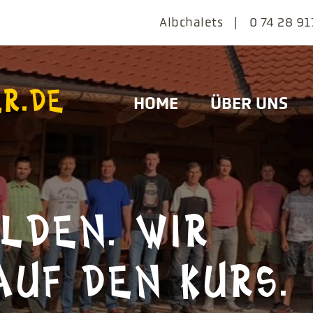
Navigation
Albchalets
0 74 28 91
überspringen
Navigation
HOME
ÜBER UNS
überspringen
LDEN. WIR
AUF DEN KURS.