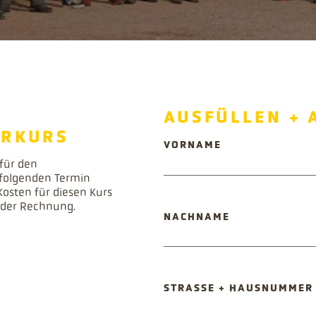
AUSFÜLLEN + 
ERKURS
PFLICHTFELD
VORNAME
 für den
folgenden Termin
Kosten für diesen Kurs
t der Rechnung.
PFLICHTFELD
NACHNAME
PFLICHTFELD
STRASSE + HAUSNUMMER