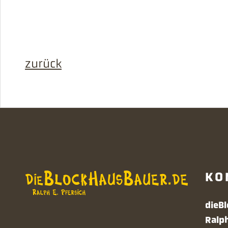
zurück
KO
dieB
Ralp