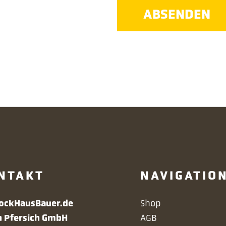
ABSENDEN
NTAKT
NAVIGATIO
Navigation
lockHausBauer.de
Shop
überspringen
h Pfersich GmbH
AGB