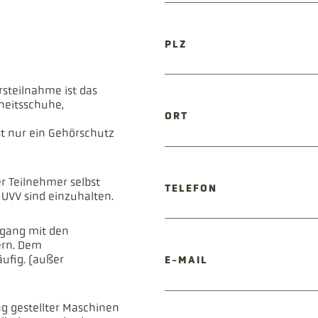
PFLICHTFELD
PLZ
rsteilnahme ist das
heitsschuhe,
PFLICHTFELD
ORT
t nur ein Gehörschutz
 Teilnehmer selbst
TELEFON
n UVV sind einzuhalten.
mgang mit den
ern. Dem
äufig. (außer
PFLICHTFELD
E-MAIL
g gestellter Maschinen