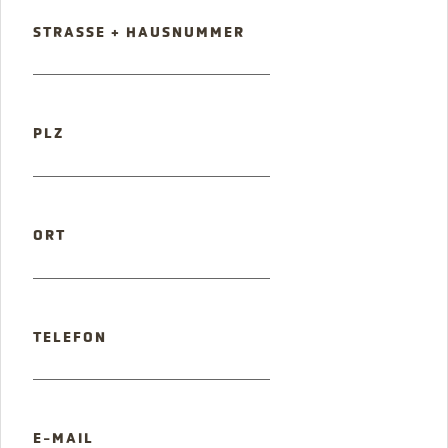
PFLICHTFELD
STRASSE + HAUSNUMMER
PFLICHTFELD
PLZ
PFLICHTFELD
ORT
TELEFON
PFLICHTFELD
E-MAIL