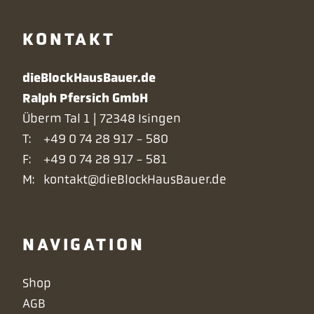
KONTAKT
dieBlockHausBauer.de
Ralph Pfersich GmbH
Überm Tal 1 | 72348 Isingen
T:
+49 0 74 28 917 - 580
F:
+49 0 74 28 917 - 581
M:
kontakt@dieBlockHausBauer.de
NAVIGATION
Navigation
Shop
überspringen
AGB