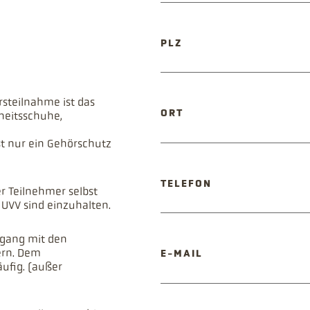
PFLICHTFELD
PLZ
rsteilnahme ist das
PFLICHTFELD
ORT
heitsschuhe,
t nur ein Gehörschutz
TELEFON
 Teilnehmer selbst
n UVV sind einzuhalten.
mgang mit den
ern. Dem
PFLICHTFELD
E-MAIL
äufig. (außer