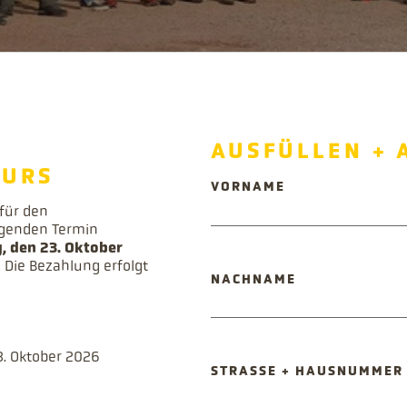
AUSFÜLLEN + 
KURS
PFLICHTFELD
VORNAME
 für den
lgenden Termin
, den 23. Oktober
. Die Bezahlung erfolgt
PFLICHTFELD
NACHNAME
3. Oktober 2026
PFLICHTFELD
STRASSE + HAUSNUMMER