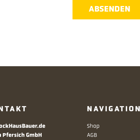
ABSENDEN
NTAKT
NAVIGATIO
Navigation
lockHausBauer.de
Shop
überspringen
h Pfersich GmbH
AGB