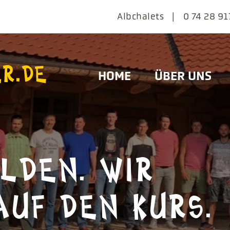
Navigation
Albchalets
0 74 28 91
überspringen
Navigation
HOME
ÜBER UNS
überspringen
LDEN. WIR
AUF DEN KURS.