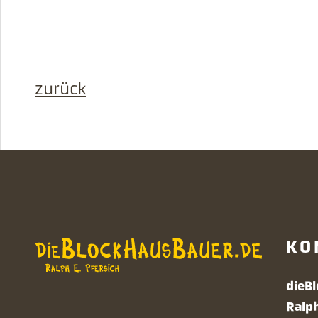
zurück
KO
dieB
Ralp