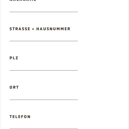
PFLICHTFELD
STRASSE + HAUSNUMMER
PFLICHTFELD
PLZ
PFLICHTFELD
ORT
TELEFON