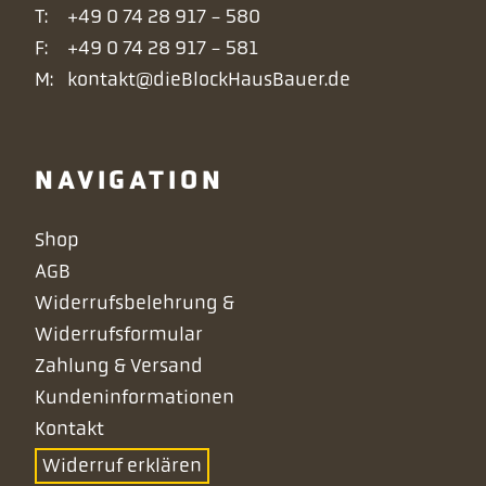
T:
+49 0 74 28 917 - 580
F:
+49 0 74 28 917 - 581
M:
kontakt@dieBlockHausBauer.de
NAVIGATION
Navigation
Shop
überspringen
AGB
Widerrufsbelehrung &
Widerrufsformular
Zahlung & Versand
Kundeninformationen
Kontakt
Widerruf erklären