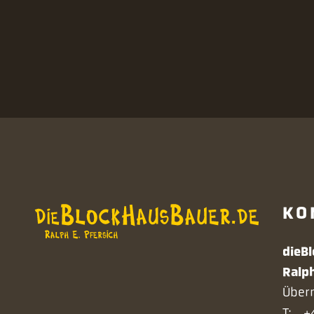
KO
dieB
Ralp
Überm
T:
+4