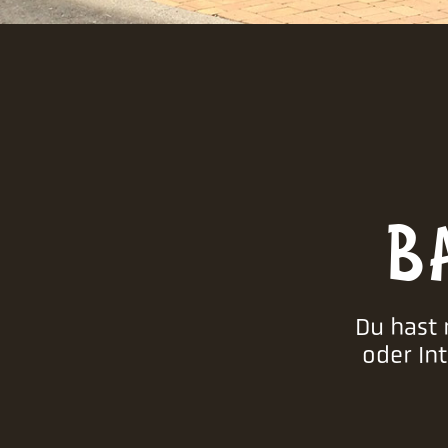
B
Du hast 
oder In