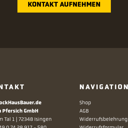
KONTAKT AUFNEHMEN
NTAKT
NAVIGATIO
Navigation
lockHausBauer.de
Shop
überspringen
h Pfersich GmbH
AGB
 Tal 1 | 72348 Isingen
Widerrufsbelehrung
9 0 74 28 917 - 580
Widerrufsformular