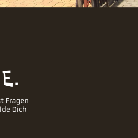
E.
st Fragen
lde Dich