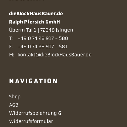
dieBlockHausBauer.de
Ralph Pfersich GmbH
Überm Tal 1 | 72348 Isingen
T:
+49 0 74 28 917 - 580
F:
+49 0 74 28 917 - 581
M:
kontakt@dieBlockHausBauer.de
NAVIGATION
Navigation
Shop
überspringen
AGB
Widerrufsbelehrung &
Widerrufsformular