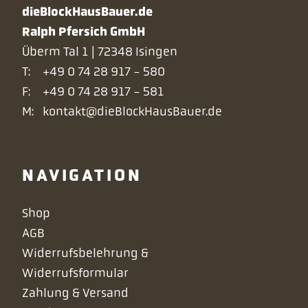
dieBlockHausBauer.de
Ralph Pfersich GmbH
Überm Tal 1 | 72348 Isingen
T:
+49 0 74 28 917 - 580
F:
+49 0 74 28 917 - 581
M:
kontakt@dieBlockHausBauer.de
NAVIGATION
Navigation
Shop
überspringen
AGB
Widerrufsbelehrung &
Widerrufsformular
Zahlung & Versand