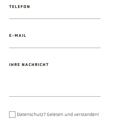
TELEFON
PFLICHTFELD
E-MAIL
PFLICHTFELD
IHRE NACHRICHT
Datenschutz?
Gelesen und verstanden!